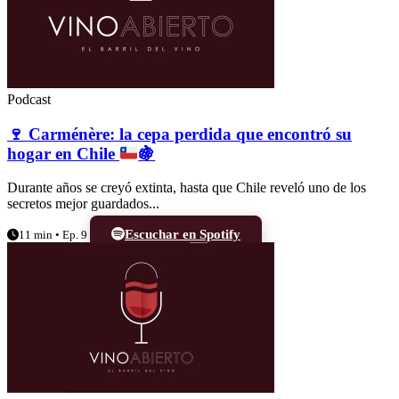
Podcast
🍷
Carménère: la cepa perdida que encontró su
hogar en Chile
🍇
Durante años se creyó extinta, hasta que Chile reveló uno de los
secretos mejor guardados...
Escuchar en Spotify
11 min • Ep. 9