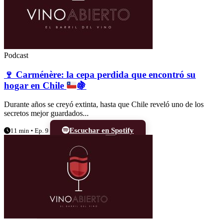
Podcast
🍷
Carménère: la cepa perdida que encontró su
hogar en Chile
🍇
Durante años se creyó extinta, hasta que Chile reveló uno de los
secretos mejor guardados...
Escuchar en Spotify
11 min • Ep. 9